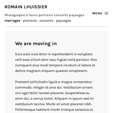
ROMAIN LHUISSIER
MENU
Photographe à Tours portraits concerts paysages
mariages
- portraits - concerts - paysages
We are moving in
Duis aute irure dolor in reprehenderit in voluptate
velit esse cillum dolo reau fugiat nulla pariatur. Non
numquam eius modi tempora incidunt ut labore et
dolore magnam aliquam quaerat voluptatem.
Praesent sollicitudin ligula a magna consectetur
commodo. Integer id urna dui. Vestibulum ornare
orci eget dolor laoreet placerat. Suspendisse eu
enim dui, a varius tortor. Aliquam in ipsum sed mi
vestibulum lacinia. Morbi sit amet placerat nibh.
Pellentesque habitant morbi tristique senectus et