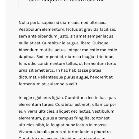
Nulla porta sapien id diam euismod ultricies.
Vestibulum elementum, lectus at gravida facilisis,
sem ante bibendum justo, sit amet semper lacus
nulla at est. Curabitur id augue libero. Quisque
bibendum mattis luctus. Integer molestie molestie
dapibus. Sed imperdiet, diam eu feugiat tristique,
felis odio condimentum tellus, ut fermentum tortor
urna sit amet arcu. In hac habitasse platea
dictumst. Pellentesque purus augue, hendrerit at
fermentum at, euismod a velit.
Integer eget eros ligula. Curabitur a leo tellus, quis
elementum turpis. Curabitur est nibh, ullamcorper
eu viverra ultricies, aliquet nec lectus. Vestibulum
elementum, purus a tempus fringilla, tortor est
ultricies nibh, id feugiat nunc lectus in massa.
Vivamus iaculis purus at tortor lacinia pharetra.
Curabitur orci neque, tincidunt at pharetra in,