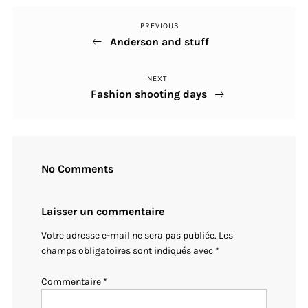
PREVIOUS
Previous
Navigation
Anderson and stuff
Post
de
NEXT
Next
l’article
Fashion shooting days
Post
No Comments
Laisser un commentaire
Votre adresse e-mail ne sera pas publiée.
Les
champs obligatoires sont indiqués avec
*
Commentaire
*